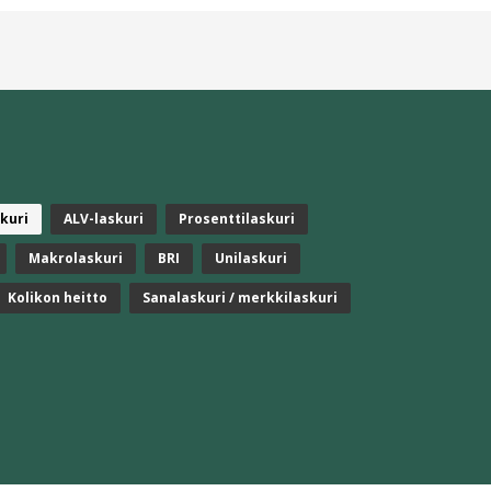
kuri
ALV-laskuri
Prosenttilaskuri
Makrolaskuri
BRI
Unilaskuri
Kolikon heitto
Sanalaskuri / merkkilaskuri