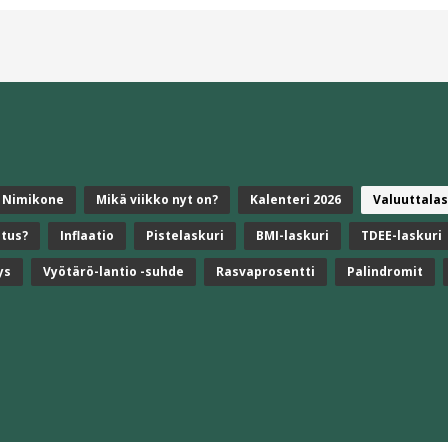
Nimikone
Mikä viikko nyt on?
Kalenteri 2026
Valuuttalas
stus?
Inflaatio
Pistelaskuri
BMI-laskuri
TDEE-laskuri
ys
Vyötärö-lantio -suhde
Rasvaprosentti
Palindromit