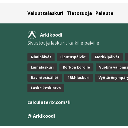
Valuuttalaskuri
Tietosuoja
Palaute
Arkikoodi
Sivustot ja laskurit kaikille päiville
Nimipäivät
Liputuspäivät
Merkkipäivät
Lainalaskuri
Korkoa korolle
Vuokra vai omi
Ravintosisällöt
1RM-laskuri
Vyötärönympär
Laske keskiarvo
calculaterix.com/fi
@ Arkikoodi