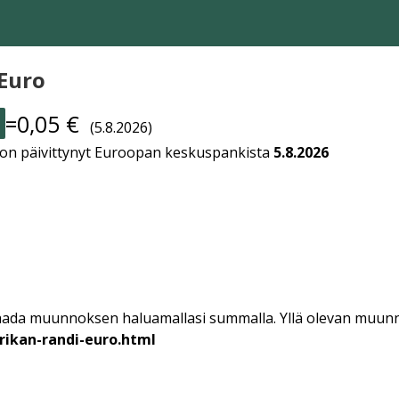
 Euro
=0,05 €
(5.8.2026)
i on päivittynyt Euroopan keskuspankista
5.8.2026
 ja saada muunnoksen haluamallasi summalla. Yllä olevan muunn
rikan-randi-euro.html