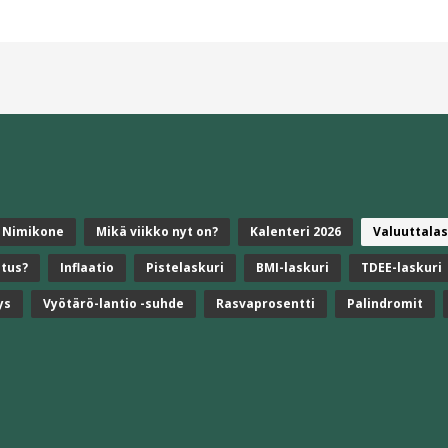
Nimikone
Mikä viikko nyt on?
Kalenteri 2026
Valuuttalas
stus?
Inflaatio
Pistelaskuri
BMI-laskuri
TDEE-laskuri
ys
Vyötärö-lantio -suhde
Rasvaprosentti
Palindromit