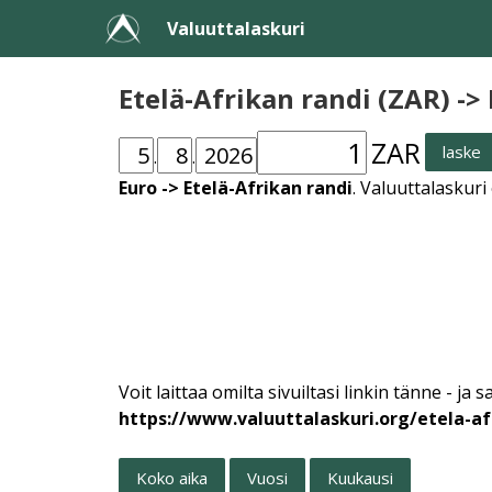
Valuuttalaskuri
Etelä-Afrikan randi (ZAR) ->
ZAR
laske
.
.
Euro -> Etelä-Afrikan randi
. Valuuttalaskur
Voit laittaa omilta sivuiltasi linkin tänne -
https://www.valuuttalaskuri.org/etela-af
Koko aika
Vuosi
Kuukausi