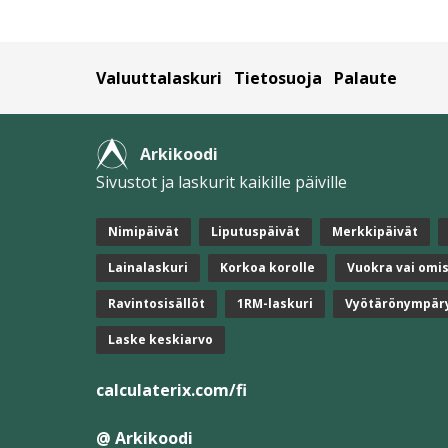
Valuuttalaskuri
Tietosuoja
Palaute
Arkikoodi
Sivustot ja laskurit kaikille päiville
Nimipäivät
Liputuspäivät
Merkkipäivät
Lainalaskuri
Korkoa korolle
Vuokra vai omi
Ravintosisällöt
1RM-laskuri
Vyötärönympär
Laske keskiarvo
calculaterix.com/fi
@ Arkikoodi