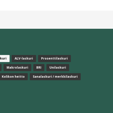
kuri
ALV-laskuri
Prosenttilaskuri
Makrolaskuri
BRI
Unilaskuri
Kolikon heitto
Sanalaskuri / merkkilaskuri