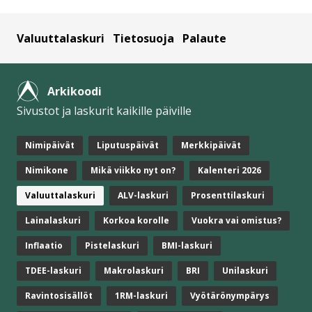
Valuuttalaskuri
Tietosuoja
Palaute
Arkikoodi
Sivustot ja laskurit kaikille päiville
Nimipäivät
Liputuspäivät
Merkkipäivät
Nimikone
Mikä viikko nyt on?
Kalenteri 2026
Valuuttalaskuri
ALV-laskuri
Prosenttilaskuri
Lainalaskuri
Korkoa korolle
Vuokra vai omistus?
Inflaatio
Pistelaskuri
BMI-laskuri
TDEE-laskuri
Makrolaskuri
BRI
Unilaskuri
Ravintosisällöt
1RM-laskuri
Vyötärönympärys