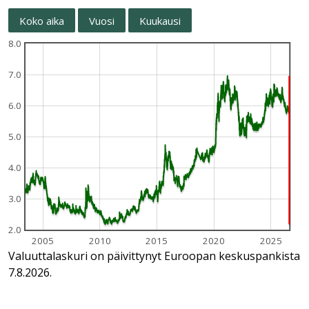
Koko aika
Vuosi
Kuukausi
8.0
7.0
6.0
5.0
4.0
3.0
2.0
2005
2010
2015
2020
2025
Valuuttalaskuri on päivittynyt Euroopan keskuspankista
7.8.2026.