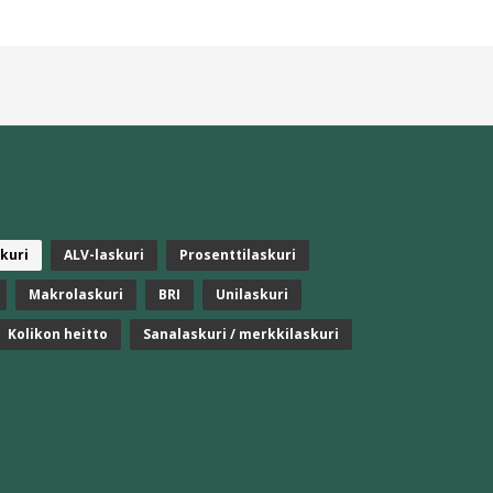
kuri
ALV-laskuri
Prosenttilaskuri
Makrolaskuri
BRI
Unilaskuri
Kolikon heitto
Sanalaskuri / merkkilaskuri