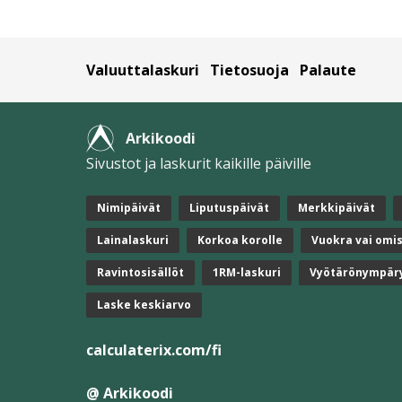
Valuuttalaskuri
Tietosuoja
Palaute
Arkikoodi
Sivustot ja laskurit kaikille päiville
Nimipäivät
Liputuspäivät
Merkkipäivät
Lainalaskuri
Korkoa korolle
Vuokra vai omi
Ravintosisällöt
1RM-laskuri
Vyötärönympär
Laske keskiarvo
calculaterix.com/fi
@ Arkikoodi