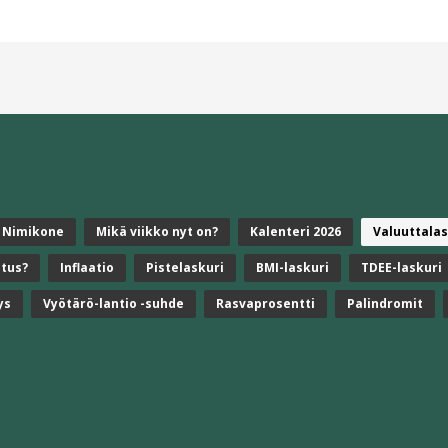
Nimikone
Mikä viikko nyt on?
Kalenteri 2026
Valuuttalas
stus?
Inflaatio
Pistelaskuri
BMI-laskuri
TDEE-laskuri
ys
Vyötärö-lantio -suhde
Rasvaprosentti
Palindromit