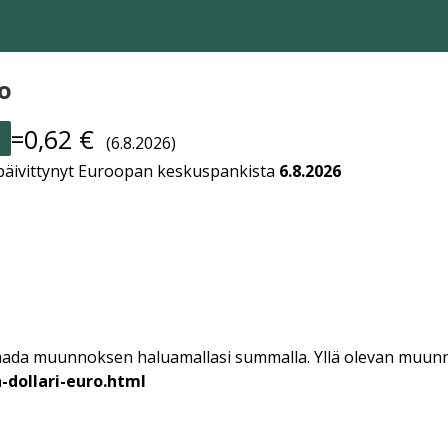
o
=0,62 €
(6.8.2026)
 päivittynyt Euroopan keskuspankista
6.8.2026
 ja saada muunnoksen haluamallasi summalla. Yllä olevan muunn
-dollari-euro.html