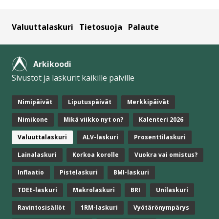
Valuuttalaskuri
Tietosuoja
Palaute
Arkikoodi
Sivustot ja laskurit kaikille päiville
Nimipäivät
Liputuspäivät
Merkkipäivät
Nimikone
Mikä viikko nyt on?
Kalenteri 2026
Valuuttalaskuri
ALV-laskuri
Prosenttilaskuri
Lainalaskuri
Korkoa korolle
Vuokra vai omistus?
Inflaatio
Pistelaskuri
BMI-laskuri
TDEE-laskuri
Makrolaskuri
BRI
Unilaskuri
Ravintosisällöt
1RM-laskuri
Vyötärönympärys