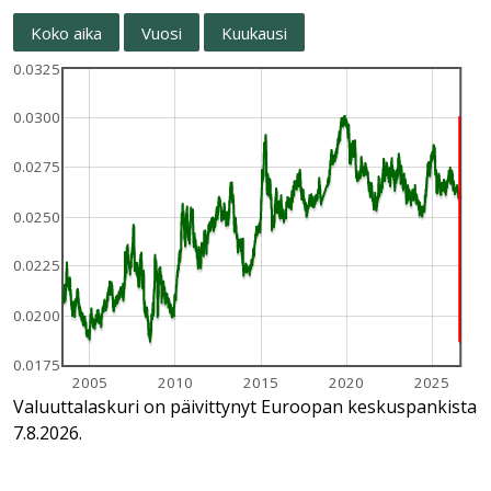
Koko aika
Vuosi
Kuukausi
0.0325
0.0300
0.0275
0.0250
0.0225
0.0200
0.0175
2005
2010
2015
2020
2025
Valuuttalaskuri on päivittynyt Euroopan keskuspankista
7.8.2026.