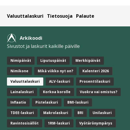
Valuuttalaskuri
Tietosuoja
Palaute
Arkikoodi
Sivustot ja laskurit kaikille päiville
Nimipäivät
Liputuspäivät
Merkkipäivät
Nimikone
Mikä viikko nyt on?
Kalenteri 2026
Valuuttalaskuri
ALV-laskuri
Prosenttilaskuri
Lainalaskuri
Korkoa korolle
Vuokra vai omistus?
Inflaatio
Pistelaskuri
BMI-laskuri
TDEE-laskuri
Makrolaskuri
BRI
Unilaskuri
Ravintosisällöt
1RM-laskuri
Vyötärönympärys